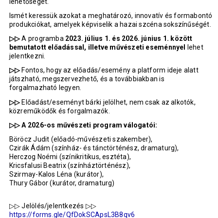
lehetőséget.
Ismét keressük azokat a meghatározó, innovatív és formabontó
produkciókat, amelyek képviselik a hazai szcéna sokszínűségét.
▷▷
A programba
2023. július 1. és 2026. június 1. között
bemutatott előadással, illetve művészeti eseménnyel
lehet
jelentkezni.
▷▷
Fontos, hogy az előadás/esemény a platform ideje alatt
játszható, megszervezhető, és a továbbiakban is
forgalmazható legyen.
▷▷
Előadást/eseményt bárki jelölhet, nem csak az alkotók,
közreműködők és forgalmazók.
▷▷ A 2026-os művészeti program válogatói:
Böröcz Judit (előadó-művészeti szakember),
Czirák Ádám (színház- és tánctörténész, dramaturg),
Herczog Noémi (színikritikus, esztéta),
Kricsfalusi Beatrix (színháztörténész),
Szirmay-Kalos Léna (kurátor),
Thury Gábor (kurátor, dramaturg)
▷▷ Jelölés/jelentkezés ▷▷
https://forms.gle/QfDokSCApsL3B8qv6