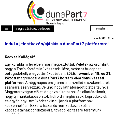
☰
regisztráció/belépés
english
2026. április 12
Indul a jelentkezés/ajánlás a dunaPart7 platformra!
Kedves Kollégák!
Egy korábbi hírlevélben már megosztottuk Veletek az örömhírt,
hogy a Trafó Kortárs Művészetek Háza, számos budapesti
befogadóhellyel együttműködésben,
2026. november 18. és 21.
között
megrendezi a
dunaPart7 kortárs előadóművészeti
platformot
. A négynapos programot nemzetközi szakemberek
számára szervezzük. Célunk, hogy láthatóságot biztosítsunk a
Magyarországon élő és dolgozó alkotóknak és alkotásaiknak,
hogy új munkakapcsolatok, külföldi meghívások, koprodukciók
és egyéb együttműködések induljanak a platformnak
köszönhetően. Ezzel a hazai és nemzetközi szcéna
kapcsolatainak gondozására, további építésére teremtünk