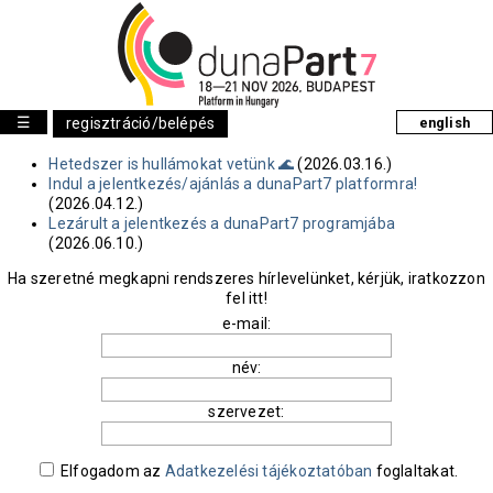
☰
regisztráció/belépés
english
Hetedszer is hullámokat vetünk 🌊
(2026.03.16.)
Indul a jelentkezés/ajánlás a dunaPart7 platformra!
(2026.04.12.)
Lezárult a jelentkezés a dunaPart7 programjába
(2026.06.10.)
Ha szeretné megkapni rendszeres hírlevelünket, kérjük, iratkozzon
fel itt!
e-mail:
név:
szervezet:
Elfogadom az
Adatkezelési tájékoztatóban
foglaltakat.