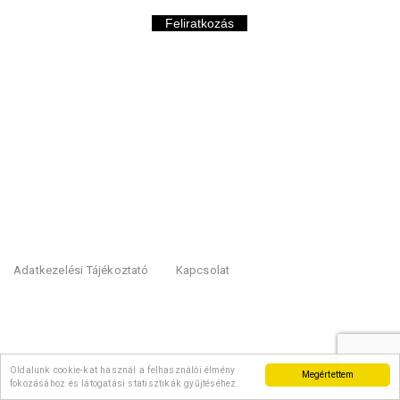
Feliratkozás
Adatkezelési Tájékoztató
Kapcsolat
Oldalunk cookie-kat használ a felhasználói élmény
Megértettem
fokozásához és látogatási statisztikák gyűjtéséhez.